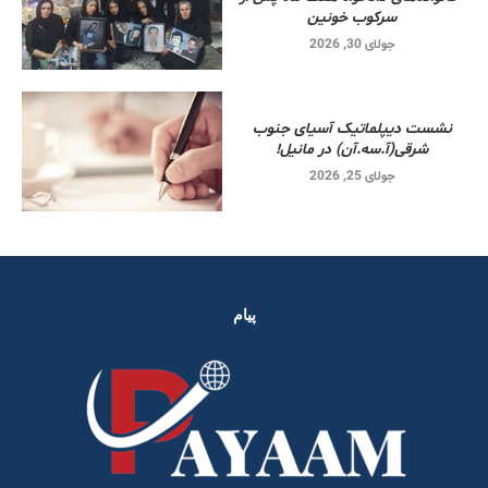
سرکوب خونین
جولای 30, 2026
نشست دیپلماتیک آسیای جنوب
شرقی‌(آ.سه.آن) در مانیل!
جولای 25, 2026
پیام