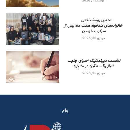
آگوست 1, 2026
تحلیل روانشناختی
خانواده‌های دادخواه هفت ماه پس از
سرکوب خونین
جولای 30, 2026
نشست دیپلماتیک آسیای جنوب
شرقی‌(آ.سه.آن) در مانیل!
جولای 25, 2026
پیام