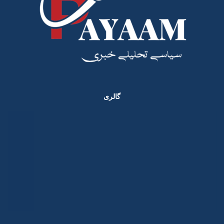
گالری