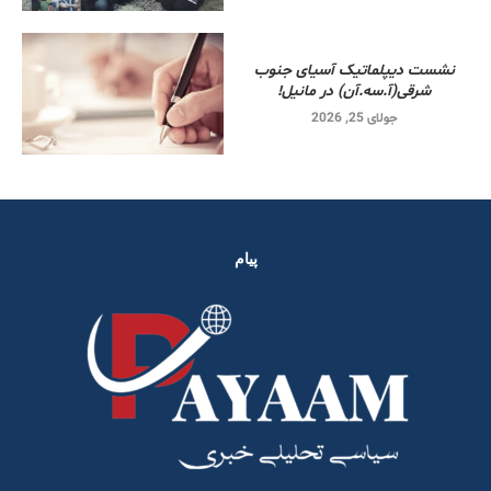
نشست دیپلماتیک آسیای جنوب
شرقی‌(آ.سه.آن) در مانیل!
جولای 25, 2026
پیام