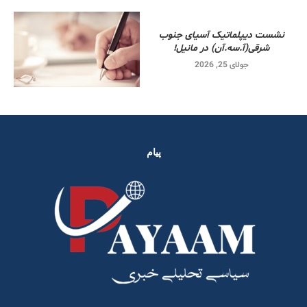
نشست دیپلماتیک آسیای جنوب
شرقی‌(آ.سه.آن) در مانیل!
جولای 25, 2026
پیام