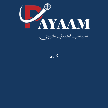
گالری