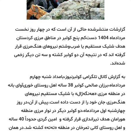
گزارشات منتشرشده حاکی از آن است که در چهار روز نخست
مردادماه 1404 دست‌کم پنج کولبر در مناطق مرزی کردستان
هدف شلیک مستقیم یا ضرب‌وشتم نیروهای هنگ‌مرزی قرار
گرفته اند که در نتیجه آن دو کولبر کشته و سه تن دیگر زخمی
شده‌اند.
به گزارش کانال تلگرامی کولبرنیوز،بامداد شنبه چهارم
مردادماە،برزان صالحی کولبر 38 ساله اهل روستای خوری‌آوای بانه
در منطقه مرزی «هه‌نگه‌ژال» با شلیک مستقیم نیروهای
هنگ‌مرزی جان خود را از دست داده است.پیش از آن،در روز
چهارشنبه اول مردادماە،دو کولبر دیگر در نوار مرزی منطقه
هورامان هدف تیراندازی قرار گرفته و
امین گردی حدوداً 40 ساله
و اهل روستای کانی تمرخان در منطقه «ته‌ته» کشته شد.در همان