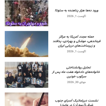
ورود ده‌ها هزار پناهنده به سئوتا!
آگوست 1, 2026
حمله مجدد آمریکا به مراکز
فرماندهی، موشکی و پهپادی، پدافند
و زیرساخت‌های دریایی ایران
آگوست 1, 2026
تحلیل روانشناختی
خانواده‌های دادخواه هفت ماه پس از
سرکوب خونین
جولای 30, 2026
نشست دیپلماتیک آسیای جنوب
شرقی‌(آ.سه.آن) در مانیل!