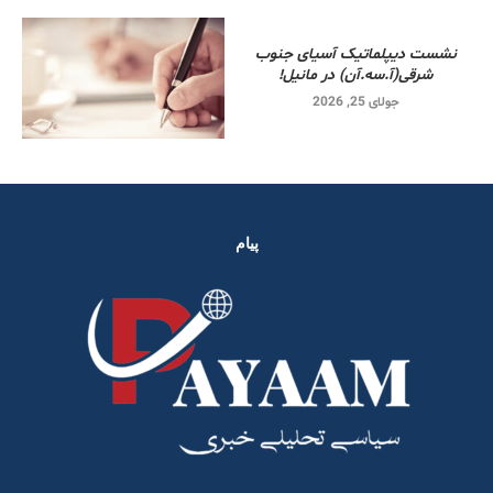
نشست دیپلماتیک آسیای جنوب
شرقی‌(آ.سه.آن) در مانیل!
جولای 25, 2026
پیام