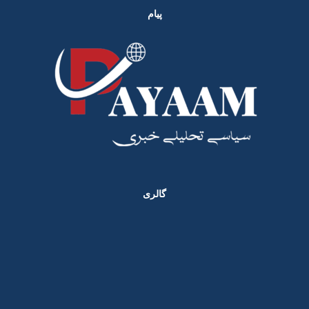
پیام
گالری