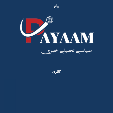
پیام
گالری