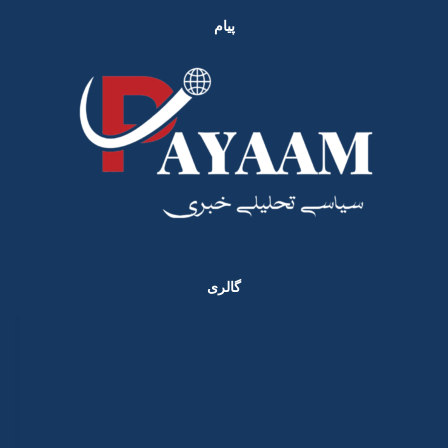
پیام
گالری