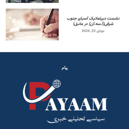
نشست دیپلماتیک آسیای جنوب
شرقی‌(آ.سه.آن) در مانیل!
جولای 25, 2026
پیام