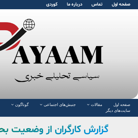
صفحە اول
تماس
دربارە ما
کوردی
صفحە اول
مقالات
جنبش‌های اجتماعی
گوناگون
سایت‌های دیگر
گزارش کارگران از وضعیت بحر