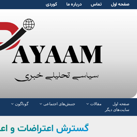
صفحە اول
تماس
دربارە ما
کوردی
صفحە اول
مقالات
جنبش‌های اجتماعی
گوناگون
سایت‌های دیگر
گسترش اعتراضات و اعت