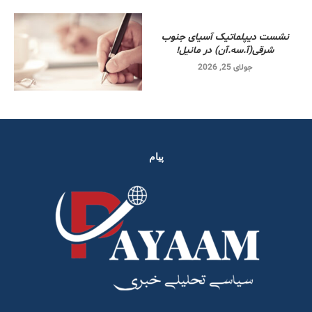
نشست دیپلماتیک آسیای جنوب
شرقی‌(آ.سه.آن) در مانیل!
جولای 25, 2026
پیام