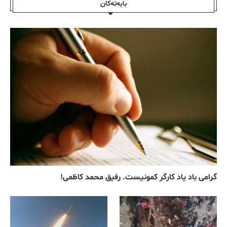
بابەتەکان
گرامی باد یاد کارگر کمونیست. رفیق محمد کاظمی!