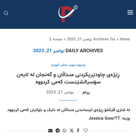
Home
»
Archives for نوامبر 21, 2023
»
صفحه 2
DAILY ARCHIVES
نوامبر 21, 2023
ڕادیۆی سوید بەشی کوردی
ڕێژەی چاودێریکردنی منداڵان و گەنجان لە لایەن
سۆسیالشێنست کەمی کردووە
پیام
نوامبر 21, 2023
لە شاری ڤێکخۆ ڕێژەی لێسەندنی منداڵان لە دایک و باوکیان کەمی کردووە.
وێنە: Jessica Gow/TT