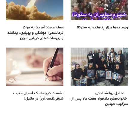
ورود ده‌ها هزار پناهنده به سئوتا!
حمله مجدد آمریکا به مراکز
فرماندهی، موشکی و پهپادی، پدافند
و زیرساخت‌های دریایی ایران
تحلیل روانشناختی
نشست دیپلماتیک آسیای جنوب
خانواده‌های دادخواه هفت ماه پس از
شرقی‌(آ.سه.آن) در مانیل!
سرکوب خونین