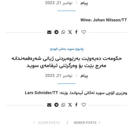
پیام
نوامبر 21, 2023
Wêne: Johan Nilsson/TT
ڕادیۆی سوید بەشی کوردی
حکومەت دەیەوێت بەرێوەبردنی ژیانی شەرەفمەندانە
مەرج بێت بۆ وەرگرتنی ئیقامەی سوید
پیام
نوامبر 21, 2023
وەزیری کۆچی سوید لەکاتی ڵیدواندا. وێنە: Lars Schröder/TT
OLDER POSTS
NEWER POSTS