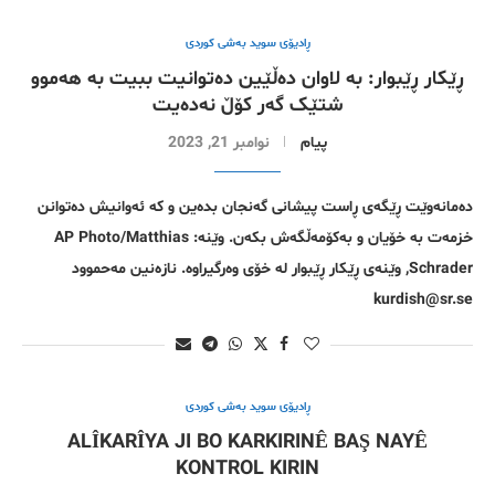
ڕادیۆی سوید بەشی کوردی
ڕێکار ڕێبوار: بە لاوان دەڵێین دەتوانیت ببیت بە هەموو
شتێک گەر کۆڵ نەدەیت
پیام
نوامبر 21, 2023
دەمانەوێت ڕێگەی ڕاست پیشانی گەنجان بدەین و کە ئەوانیش دەتوانن
خزمەت بە خۆیان و بەکۆمەڵگەش بکەن. وێنە: AP Photo/Matthias
Schrader, وێنەی ڕێکار ڕێبوار لە خۆی وەرگیراوە. نازەنین مەحموود
kurdish@sr.se
ڕادیۆی سوید بەشی کوردی
ALÎKARÎYA JI BO KARKIRINÊ BAŞ NAYÊ
KONTROL KIRIN