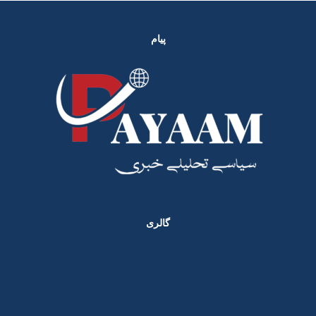
پیام
گالری