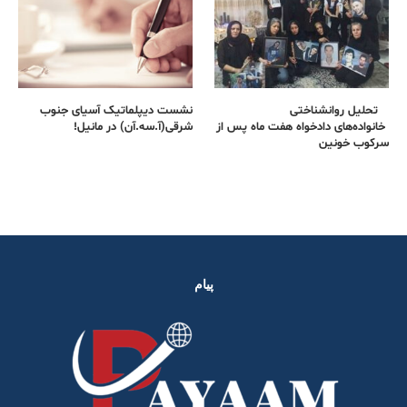
تحلیل روانشناختی
نشست دیپلماتیک آسیای جنوب
خانواده‌های دادخواه هفت ماه پس از
شرقی‌(آ.سه.آن) در مانیل!
سرکوب خونین
پیام