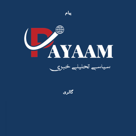
پیام
گالری