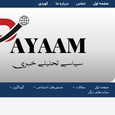
صفحە اول
تماس
دربارە ما
کوردی
صفحە اول
مقالات
جنبش‌های اجتماعی
گوناگون
سایت‌های دیگر