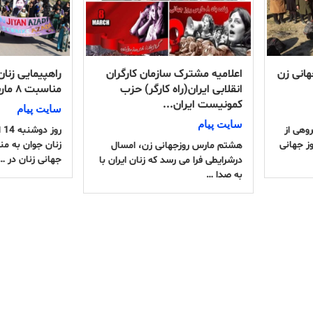
وز جهانی زن
اعلامیه مشترک سازمان کارگران
راهپیمایی زنان
انقلابی ایران(راه کارگر) حزب
مناسبت ۸ مارس
کمونیست ایران...
سایت پیام
سایت پیام
ماه،گروهی از
رو
۸ مارس روز جهانی
هشتم مارس روزجهانی زن، امسال
جهانی زنان در …
درشرایطی فرا می رسد که زنان ایران با
به صدا …