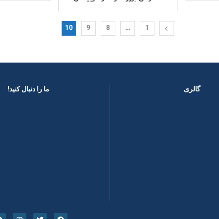
10
9
8
…
1
گالری
ما را دنبال کنید! ​