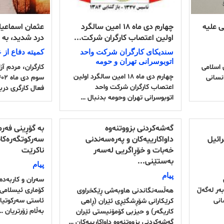
ی علیه
چهارم دی ماه ۱۸ امین سالگرد
عثمان اسماعیلی
اولین اعتصاب کارگران شرکت...
درد شدید، بە 
سندیکای کارگران شرکت واحد
کمیته دفاع از
اتوبوسرانی تهران و حومه
۲۰۲ جمهوری اسلامی
کارگران، مردم آز
چهارم دی ماه ۱۸ امین سالگرد اولین
نسانی
اعتصاب کارگران شرکت واحد
فعال کارگری درب
اتوبوسرانی تهران و‌حومه بدنبال …
گەشەکردنی بزووتنەوە
بە گۆڕینی فەرم
ائیل
داواکارییەکان و پەرەسەندنی
سەرکوتگەرەکا
خەبات و خۆڕاگریی لەسەر
ناکرێت
بەستێنی...
پیام
پیام
سەران و کاربەد
بەرابەر لەگەڵ
کۆماری ئیسلامی ل
هەڵسەنگاندنی هاوبەشی ڕێکخراوی
انی
ئاستی سەرکوتیان
کرێکارانی شۆڕشگێڕی ئێران (ڕاهی
بەڵام زۆرتریان …
کاریگەر) و حیزبی کۆمۆنیستی ئێران
گەشەکردنی بزووتنەوە داواکارییەکان …