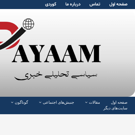
صفحە اول
تماس
دربارە ما
کوردی
صفحە اول
مقالات
جنبش‌های اجتماعی
گوناگون
سایت‌های دیگر