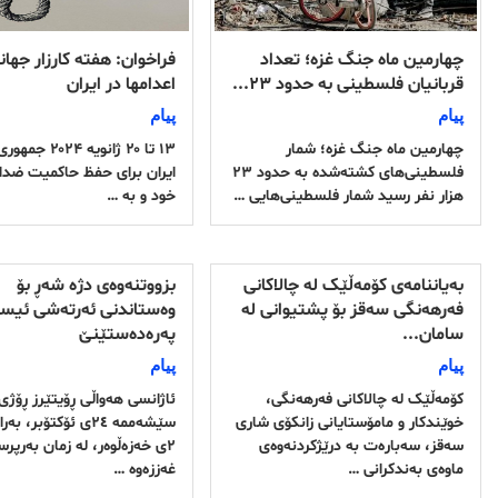
چهارمین ماه جنگ غزه؛ تعداد
فراخوان: هفته کارزار جهان
قربانیان فلسطینی‌ به حدود ۲۳...
اعدامها در ایران
پیام
پیام
چهارمین ماه جنگ غزه؛ شمار
۱۳ تا ۲۰ ژانویه ۴
فلسطینی‌های کشته‌شده به حدود ۲۳
ایران برای حفظ حاکمیت ضدا
هزار نفر رسید شمار فلسطینی‌هایی …
خود و به …
بەیاننامەی کۆمەڵێک لە چالاکانی
بزووتنەوەی دژە شەڕ بۆ
فەرهەنگی سەقز بۆ پشتیوانی له‌
وەستاندنی ئەرتەشی ئیسر
سامان...
پەرەدەستێنێ
پیام
پیام
کۆمەڵێک لە چالاکانی فەرهەنگی،
ئاژانسی هەواڵی ڕۆیتێرز ڕۆژی
خوێندکار و مامۆستایانی زانکۆی شاری
سێشەممە ٢٤ی ئۆکتۆبر، 
سەقز، سەبارەت بە درێژكردنه‌وه‌ی
٢ی خەزەڵوەر، لە زمان بەرپرس
ماوه‌ی به‌ندكرانی …
غەززەوە …