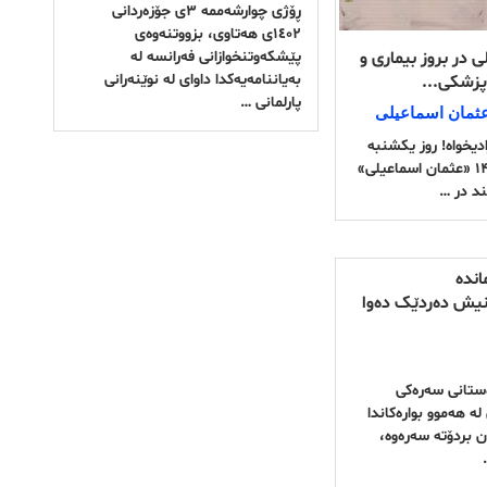
ڕۆژی چوارشەممە ٣ی جۆزەردانی
١٤٠٢ی هەتاوی، بزووتنەوەی
 در بروز بیماری و
پێشکەوتنخوازانی فەرانسە لە
بەیاننامەیەکدا داوای لە نوێنەرانی
پزشکی...
پارلمانی …
 عثمان اسماعیلی
ادیخواه! روز یکشنبه
سوم دی ماه ۱۴۰۲ «عثمان اسماعیلی»
ند در …
اندە
نیش دەردێک دەوا
ەستانی سەرەکی
ە هەموو بوارەکاندا
 بردۆتە سەرەوە،