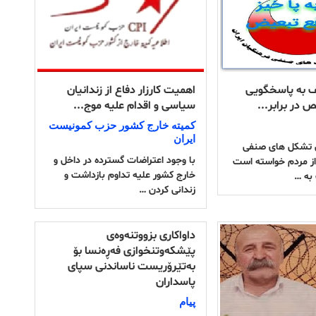
ف به پاسخگویی
اهمیت کارزار دفاع از زندانیان
در برابر...
سیاسی و اقدام علیە موج...
کمیتە خارج کشور حزب کمونیست
ایران
 تشکل های صنفی
با وجود اعتراضات گستردە در داخل و
از مردم خواسته است
خارج کشور علیە تداوم بازداشت و
به …
زندانی کردن …
داواكاری بزووتنەوەی
پێشكەوتنخوازی فەڕەنسا بۆ
بەتێرۆریست ناساندنی سپای
پاسداران
پیام