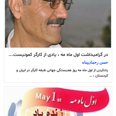
در گرامیداشت اول ماە مە ، یادی از کارگر کمونیست...
حسن رحمان‌پناە
یادکردن از اول ماە مە روز همبستگی جهانی طبقە کارگر در ایران و
کردستان ، …