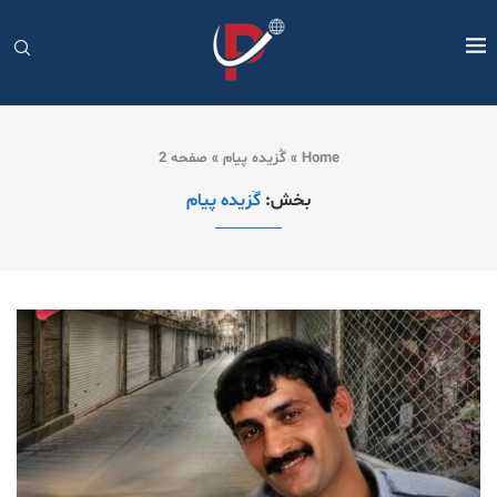
Home
»
گُزیده پیام
»
صفحه 2
بخش:
گُزیده پیام