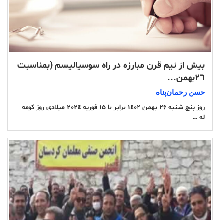
بیش از نیم قرن مبارزە در راە سوسیالیسم (بمناسبت
٢٦بهمن...
حسن رحمان‌پناە
روز پنج شنبه ۲۶ بهمن ١٤٠۲ برابر با ١٥ فوریه ۲٠۲٤ میلادی روز کومه
له …