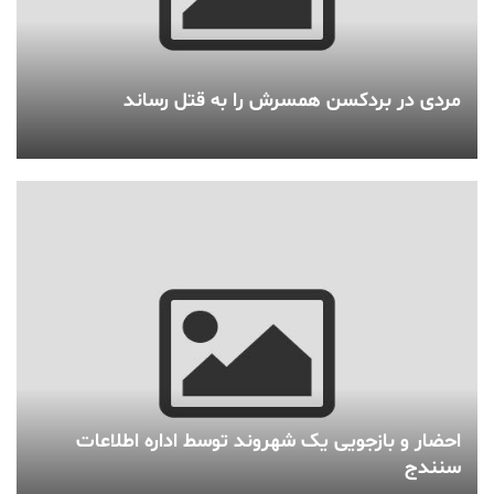
مردی در بردکسن همسرش را به قتل رساند
احضار و بازجویی یک شهروند توسط اداره اطلاعات
سنندج