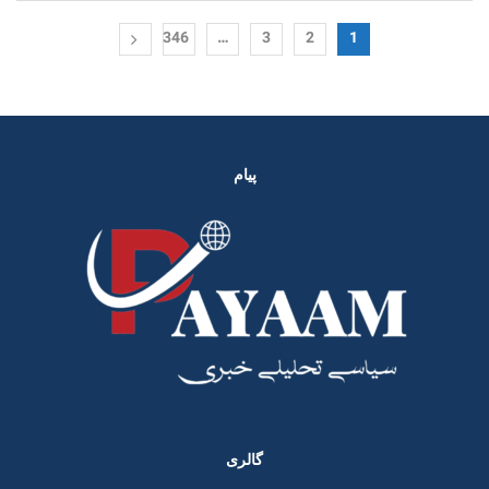
346
…
3
2
1
پیام
گالری