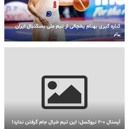
کناره گیری بهنام یخچالی از تیم ملی بسکتبال ایران
پیام
آرسنال ۰-۲ نیوکسل: این تیم خیال جام گرفتن ندارد!