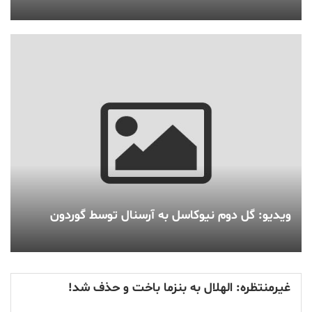
ویدیو: گل دوم نیوکاسل به آرسنال توسط گوردون
غیرمنتظره: الهلال به بنزما باخت و حذف شد!