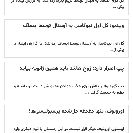
گل دوم الاتحاد به الهلال توسط کریم بنزما زده شد. به گزارش ایلنا، در
یکی …
ویدیو: گل اول نیوکاسل به آرسنال توسط ایساک
گل اول نیوکاسل به آرسنال توسط ایساک زده شد. به گزارش ایلنا، در
یکی از …
پپ اصرار دارد: زوج هالند باید همین ژانویه بیاید
پپ گواردیولا از تلاش برای جذب مهاجم محبوبش دست برنداشته و
‏برای به خدمت گرفتن …
اورونوف، تنها دغدغه حل‌شده پرسپولیسی‌ها!
اوستون اورونوف دیگر قرار نیست در این زمستان با تیم دیگری وارد