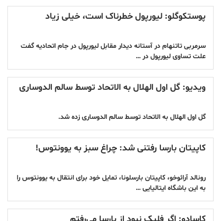
پوستکوگلو: لیورپول خطرناک است، خیلی زیاد
سرمربی تاتنهام در آستانه دیدار مقابل لیورپول در جام اتحادیه گفت
‏علت تساوی لیورپول در …
ویدیو: گل اول الهلال به الاتحاد توسط سالم الدوساری
گل اول الهلال به الاتحاد توسط سالم الدوساری زده شد.
کاپیتان بارسا رفتنی شد: چراغ سبز به یوونتوس!
رونالد آرائوخو، کاپیتان بارسلونا‌، تمایل خود برای انتقال به یوونتوس را
به این باشگاه ایتالیایی …
کاسادو: اگر فلیک نبود از بارسا می‌رفتم