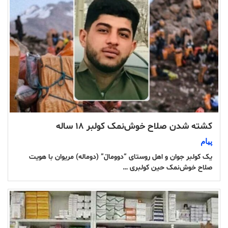
کشته شدن صلاح خوش‌نمک کولبر ۱۸ ساله
پیام
یک کولبر جوان و اهل روستای “دووماڵ” (دوماله) مریوان با هویت
صلاح خوش‌نمک حین کولبری …