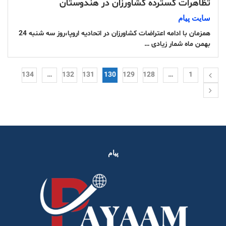
تظاهرات گسترده کشاورزان در هندوستان
سایت پیام
همزمان با ادامه اعتراضات کشاورزان در اتحادیه اروپا،روز سه شنبه 24
بهمن ماه شمار زیادی …
134
…
132
131
130
129
128
…
1
پیام