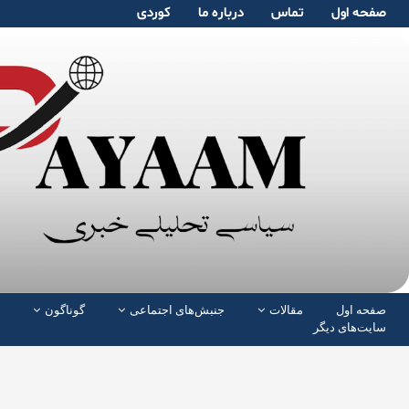
صفحە اول
تماس
دربارە ما
کوردی
صفحە اول
مقالات
جنبش‌های اجتماعی
گوناگون
سایت‌های دیگر