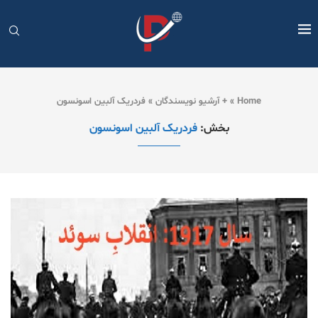
Home
»
+ آرشیو نویسندگان
»
فردریک آلبین اسونسون
بخش:
فردریک آلبین اسونسون