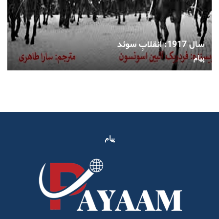
سال 1917: انقلابِ سوئد
پیام
پیام