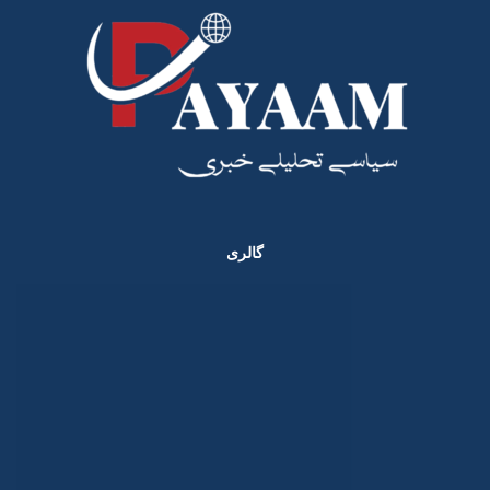
گالری