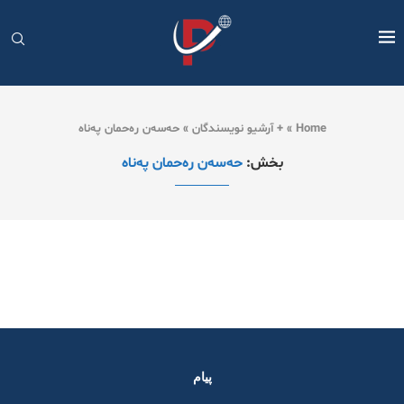
Home
»
+ آرشیو نویسندگان
»
حەسەن رەحمان پەناە
بخش:
حەسەن رەحمان پەناە
پیام