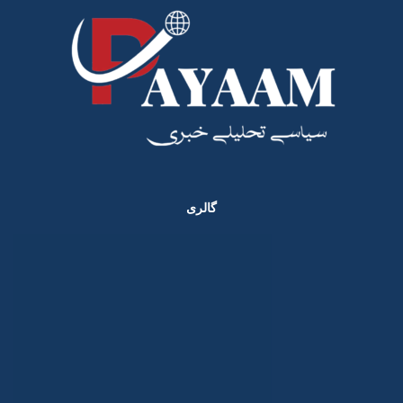
گالری