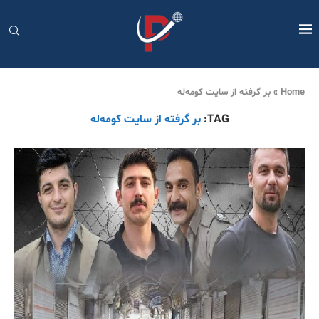
Home
»
بر گرفتە از سایت کومەلە
TAG:
بر گرفتە از سایت کومەلە