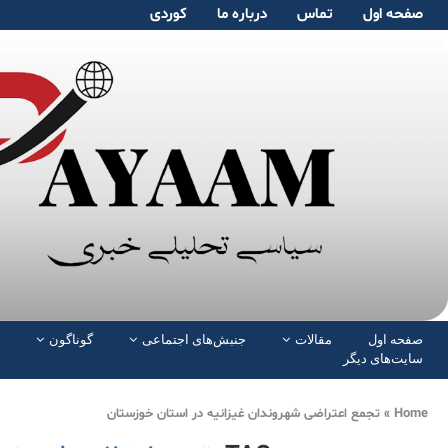
صفحە اول
تماس
دربارە ما
کوردی
صفحە اول
مقالات
جنبش‌های اجتماعی
گوناگون
سایت‌های دیگر
Home
»
تجمع اعتراضی شهروندان غیزانیه در استان خوزستان