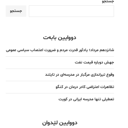
جستجو
جستجو
دووایین بابەت
شانزدهم مرداد؛ یادآور قدرت مردم و ضرورت اعتصاب سیاسی عمومی
جهش دوباره قیمت نفت
وقوع تیراندازی مرگبار در مدرسه‌ای در تایلند
تظاهرات اعتراضی کادر درمان در کنگو
تعطیلی تنها مدرسه ایرانی در کویت
دووایین لێدوان