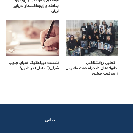
فرماندهی، موشکی و پهپادی،
پدافند و زیرساخت‌های دریایی
ایران
تحلیل روانشناختی
نشست دیپلماتیک آسیای جنوب
خانواده‌های دادخواه هفت ماه پس
شرقی‌(آ.سه.آن) در مانیل!
از سرکوب خونین
تماس