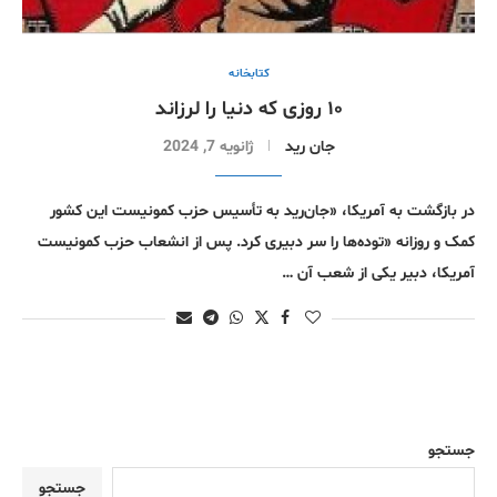
کتابخانە
١٠ روزی کە دنیا را لرزاند
جان‌ رید
ژانویه 7, 2024
در بازگشت بە آمریکا، «جان‌رید بە تأسیس حزب کمونیست این کشور
کمک و روزانە «تودەها را سر دبیری کرد. پس از انشعاب حزب کمونیست
آمریکا، دبیر یکی از شعب آن …
جستجو
جستجو