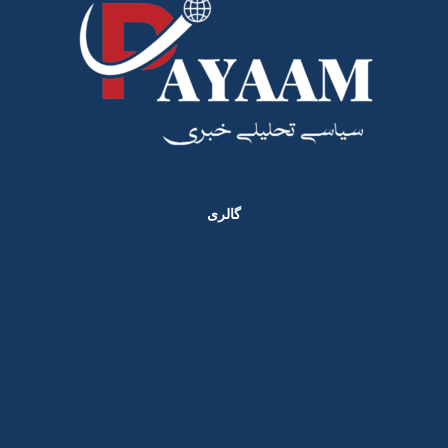
گالری