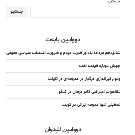
جستجو
جستجو
دووایین بابەت
شانزدهم مرداد؛ یادآور قدرت مردم و ضرورت اعتصاب سیاسی عمومی
جهش دوباره قیمت نفت
وقوع تیراندازی مرگبار در مدرسه‌ای در تایلند
تظاهرات اعتراضی کادر درمان در کنگو
تعطیلی تنها مدرسه ایرانی در کویت
دووایین لێدوان