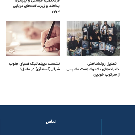
فرماندهی، موشکی و پهپادی،
پدافند و زیرساخت‌های دریایی
ایران
تحلیل روانشناختی
نشست دیپلماتیک آسیای جنوب
خانواده‌های دادخواه هفت ماه پس
شرقی‌(آ.سه.آن) در مانیل!
از سرکوب خونین
تماس