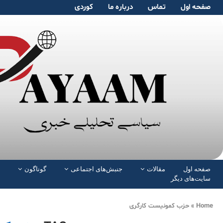
صفحە اول
تماس
دربارە ما
کوردی
صفحە اول
مقالات
جنبش‌های اجتماعی
گوناگون
سایت‌های دیگر
Home
»
حزب کمونیست کارگری