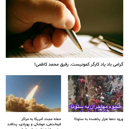
گرامی باد یاد کارگر کمونیست. رفیق محمد کاظمی!
ورود ده‌ها هزار پناهنده به سئوتا!
حمله مجدد آمریکا به مراکز
فرماندهی، موشکی و پهپادی، پدافند