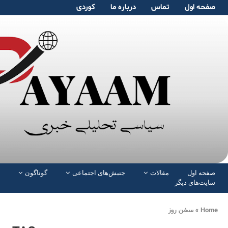
صفحە اول
تماس
دربارە ما
کوردی
صفحە اول
مقالات
جنبش‌های اجتماعی
گوناگون
سایت‌های دیگر
Home
»
سخن روز