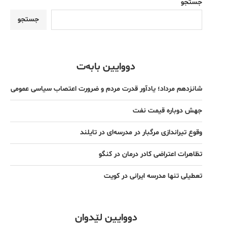
جستجو
جستجو
دووایین بابەت
شانزدهم مرداد؛ یادآور قدرت مردم و ضرورت اعتصاب سیاسی عمومی
جهش دوباره قیمت نفت
وقوع تیراندازی مرگبار در مدرسه‌ای در تایلند
تظاهرات اعتراضی کادر درمان در کنگو
تعطیلی تنها مدرسه ایرانی در کویت
دووایین لێدوان