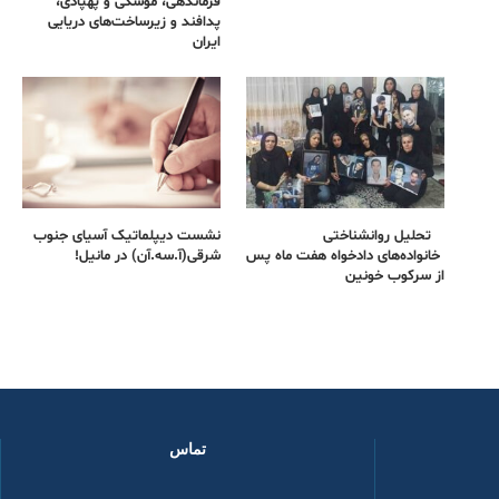
فرماندهی، موشکی و پهپادی،
پدافند و زیرساخت‌های دریایی
ایران
تحلیل روانشناختی
نشست دیپلماتیک آسیای جنوب
خانواده‌های دادخواه هفت ماه پس
شرقی‌(آ.سه.آن) در مانیل!
از سرکوب خونین
تماس