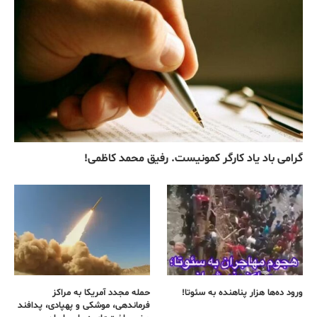
گرامی باد یاد کارگر کمونیست. رفیق محمد کاظمی!
ورود ده‌ها هزار پناهنده به سئوتا!
حمله مجدد آمریکا به مراکز
فرماندهی، موشکی و پهپادی، پدافند