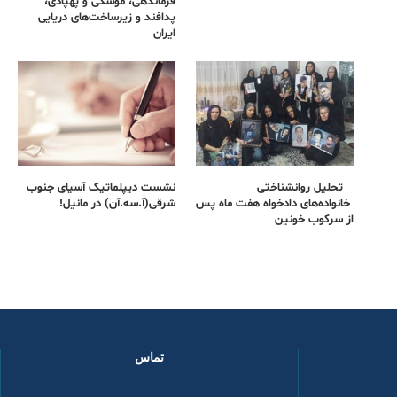
فرماندهی، موشکی و پهپادی،
پدافند و زیرساخت‌های دریایی
ایران
تحلیل روانشناختی
نشست دیپلماتیک آسیای جنوب
خانواده‌های دادخواه هفت ماه پس
شرقی‌(آ.سه.آن) در مانیل!
از سرکوب خونین
تماس