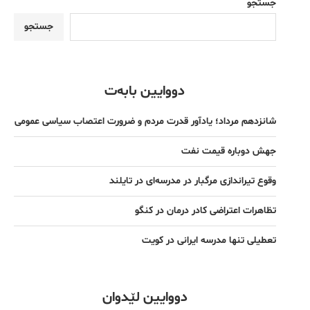
جستجو
جستجو
دووایین بابەت
شانزدهم مرداد؛ یادآور قدرت مردم و ضرورت اعتصاب سیاسی عمومی
جهش دوباره قیمت نفت
وقوع تیراندازی مرگبار در مدرسه‌ای در تایلند
تظاهرات اعتراضی کادر درمان در کنگو
تعطیلی تنها مدرسه ایرانی در کویت
دووایین لێدوان