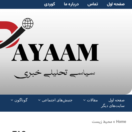
صفحە اول
تماس
دربارە ما
کوردی
صفحە اول
مقالات
جنبش‌های اجتماعی
گوناگون
سایت‌های دیگر
Home
»
محیط زیست