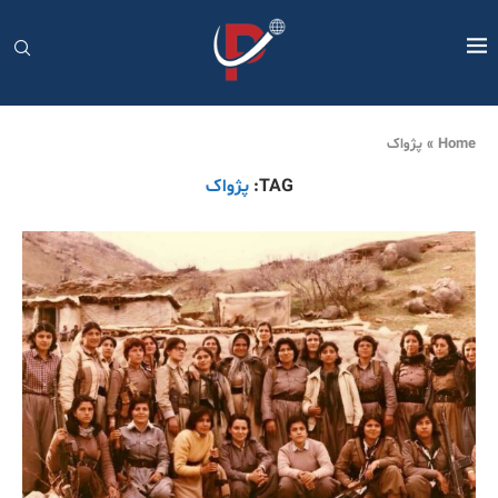
Home
»
پژواک
TAG:
پژواک