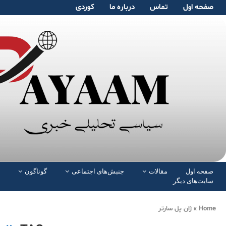
صفحە اول
تماس
دربارە ما
کوردی
صفحە اول
مقالات
جنبش‌های اجتماعی
گوناگون
سایت‌های دیگر
Home
»
ژان پل سارتر