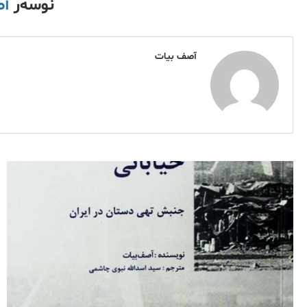
نوسەر
آص
آصف بیات