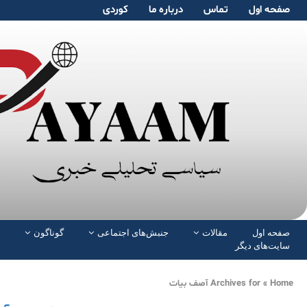
صفحە اول
تماس
دربارە ما
کوردی
صفحە اول
مقالات
جنبش‌های اجتماعی
گوناگون
سایت‌های دیگر
Home
»
Archives for آصف بیات