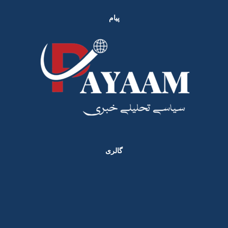
پیام
گالری