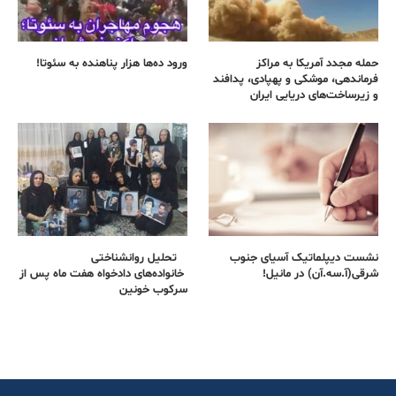
حمله مجدد آمریکا به مراکز
ورود ده‌ها هزار پناهنده به سئوتا!
فرماندهی، موشکی و پهپادی، پدافند
و زیرساخت‌های دریایی ایران
نشست دیپلماتیک آسیای جنوب
تحلیل روانشناختی
شرقی‌(آ.سه.آن) در مانیل!
خانواده‌های دادخواه هفت ماه پس از
سرکوب خونین