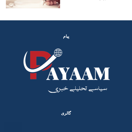
پیام
گالری