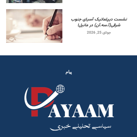
نشست دیپلماتیک آسیای جنوب
شرقی‌(آ.سه.آن) در مانیل!
جولای 25, 2026
پیام