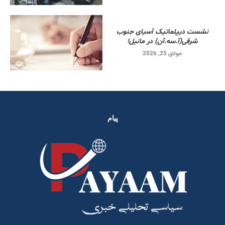
نشست دیپلماتیک آسیای جنوب
شرقی‌(آ.سه.آن) در مانیل!
جولای 25, 2026
پیام