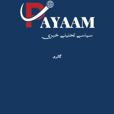
گالری