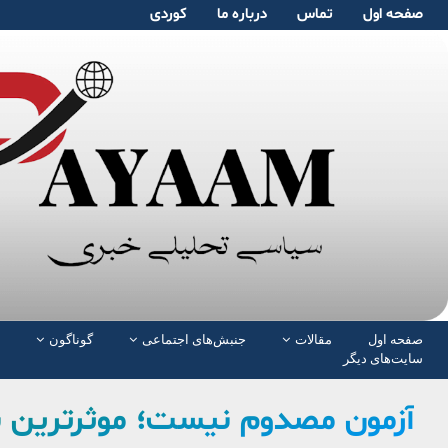
صفحە اول
تماس
دربارە ما
کوردی
صفحە اول
مقالات
جنبش‌های اجتماعی
گوناگون
سایت‌های دیگر
آزمون مصدوم نیست؛ موثرترین با