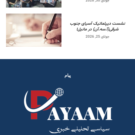
جولای 30, 2026
نشست دیپلماتیک آسیای جنوب
شرقی‌(آ.سه.آن) در مانیل!
جولای 25, 2026
پیام