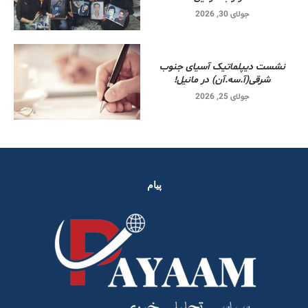
جولای 30, 2026
نشست دیپلماتیک آسیای جنوب
شرقی‌(آ.سه.آن) در مانیل!
جولای 25, 2026
پیام