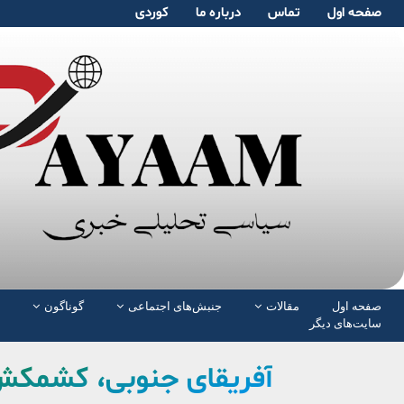
صفحە اول
تماس
دربارە ما
کوردی
صفحە اول
مقالات
جنبش‌های اجتماعی
گوناگون
سایت‌های دیگر
آفریقای جنوبی، کشمکش