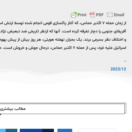
از زمان حمله ۷ اکتبر حماس، که آغاز پاکسازی قومی انجام شده توسط ا
آفریقای جنوبی را دچار تفرقه کرده است. آنها که ازنظر تاریخی ضد تبعیض نژ
و اختلاف نظر بسرمی برند. یک بحران نهفته هویتی، هر روز بیش از پیش یهودیا
اسرائیل علیه غزه، پس از حمله ۷ اکتبر حماس، درحال جوش و خروش است. دوشنبه (…)
–
2023/12
مطالب بیشتری ا