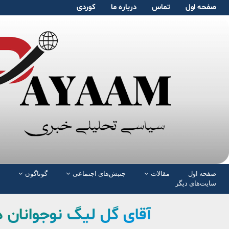
صفحە اول
تماس
دربارە ما
کوردی
صفحە اول
مقالات
جنبش‌های اجتماعی
گوناگون
سایت‌های دیگر
آقای گل لیگ نوجوانان د